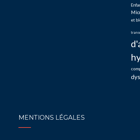
Enfa
Mic
et b
trans
d'
hy
com
dys
MENTIONS LÉGALES