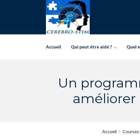
Skip
to
content
Accueil
Qui peut être aidé ?
Quel e
Un programm
améliorer 
Accueil
Courses