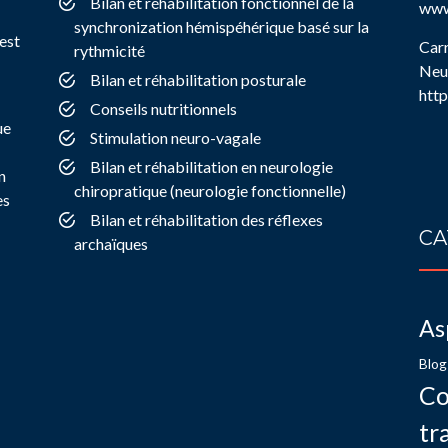
Bilan et réhabilitation fonctionnel de la
www
synchronization hémispéhérique basé sur la
est
Carr
rythmicité
Neur
Bilan et réhabilitation posturale
http
Conseils nutritionnels
ue
Stimulation neuro-vagale
Bilan et réhabilitation en neurologie
n
chiropratique (neurologie fonctionnelle)
es
Bilan et réhabilitation des réflexes
CA
archaïques
As
Blog
Co
tr