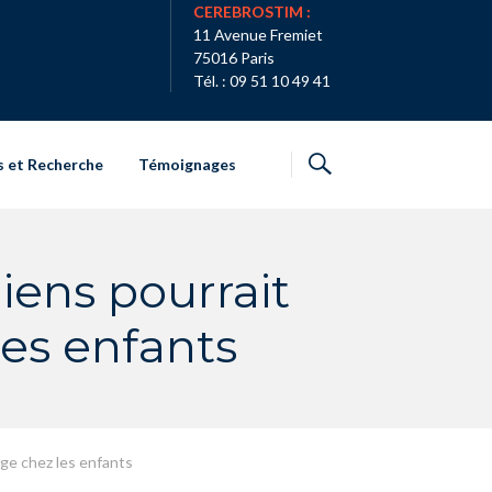
CEREBROSTIM :
11 Avenue Fremiet
75016 Paris
Tél. : 09 51 10 49 41
s et Recherche
Témoignages
ens pourrait
les enfants
age chez les enfants