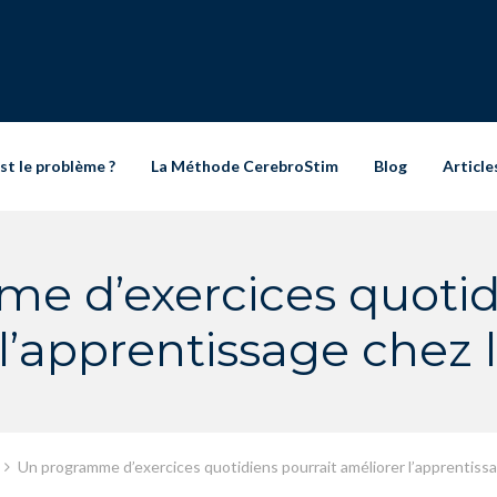
st le problème ?
La Méthode CerebroStim
Blog
Article
e d’exercices quotidi
l’apprentissage chez 
Un programme d’exercices quotidiens pourrait améliorer l’apprentiss