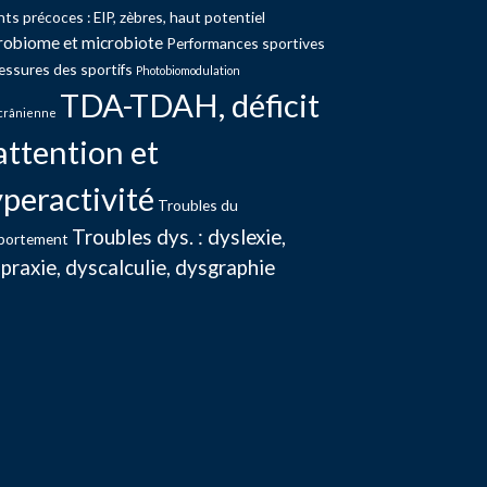
nts précoces : EIP, zèbres, haut potentiel
robiome et microbiote
Performances sportives
lessures des sportifs
Photobiomodulation
TDA-TDAH, déficit
crânienne
attention et
peractivité
Troubles du
Troubles dys. : dyslexie,
portement
praxie, dyscalculie, dysgraphie