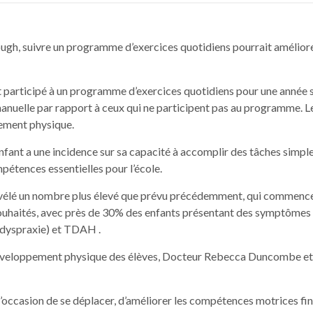
ough, suivre un programme d’exercices quotidiens pourrait amélior
t participé à un programme d’exercices quotidiens pour une année 
 manuelle par rapport à ceux qui ne participent pas au programme. 
ement physique.
nt a une incidence sur sa capacité à accomplir des tâches simples t
mpétences essentielles pour l’école.
 révélé un nombre plus élevé que prévu précédemment, qui commence
ouhaités, avec près de 30% des enfants présentant des symptômes 
(dyspraxie) et TDAH .
développement physique des élèves, Docteur Rebecca Duncombe et 
ccasion de se déplacer, d’améliorer les compétences motrices fines