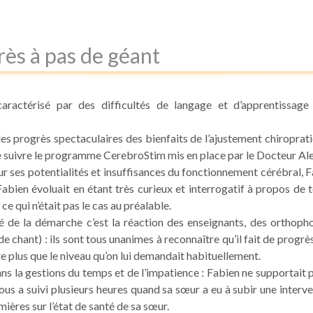
grès à pas de géant
 caractérisé par des difficultés de langage et d’apprentissag
des progrès spectaculaires des bienfaits de l’ajustement chiropra
re suivre le programme CerebroStim mis en place par le Docteur Al
 sur ses potentialités et insuffisances du fonctionnement cérébra
ien évoluait en étant très curieux et interrogatif à propos de tou
ce qui n’était pas le cas au préalable.
té de la démarche c’est la réaction des enseignants, des orthop
 chant) : ils sont tous unanimes à reconnaître qu’il fait de progrès
ire plus que le niveau qu’on lui demandait habituellement.
la gestions du temps et de l’impatience : Fabien ne supportait p
nous a suivi plusieurs heures quand sa sœur a eu à subir une interven
mières sur l’état de santé de sa sœur.