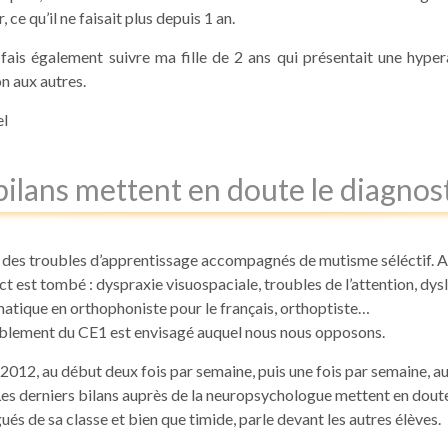
ce qu’il ne faisait plus depuis 1 an.
fais également suivre ma fille de 2 ans qui présentait une hyperact
n aux autres.
el
 bilans mettent en doute le diagnos
e des troubles d’apprentissage accompagnés de mutisme séléctif. A
est tombé : dyspraxie visuospaciale, troubles de l’attention, dysle
tique en orthophoniste pour le français, orthoptiste…
doublement du CE1 est envisagé auquel nous nous opposons.
2012, au début deux fois par semaine, puis une fois par semaine, au
Les derniers bilans auprès de la neuropsychologue mettent en dout
ués de sa classe et bien que timide, parle devant les autres élèves.