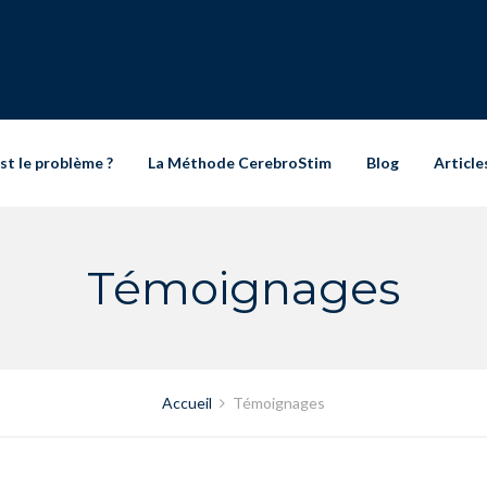
st le problème ?
La Méthode CerebroStim
Blog
Article
Témoignages
Accueil
Témoignages