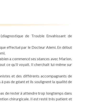
e (diagnostique de Trouble Envahissant de
tique effectué par le Docteur Alemi. En début
emi.
l, Fabien a commencé ses séances avec Marion.
t ce qu’il voyait. Il cherchait lui-même sur
honistes et des différents accompagnants de
 à pas de géant et ils soulignent la qualité de
as de rester à attendre trop longtemps dans
tion chirurgicale. Il est resté très patient et