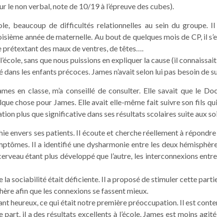
r le non verbal, note de 10/19 à l’épreuve des cubes).
e, beaucoup de difficultés relationnelles au sein du groupe. Il n
isième année de maternelle. Au bout de quelques mois de CP, il s’es
ole prétextant des maux de ventres, de têtes….
’école, sans que nous puissions en expliquer la cause (il connaissait 
é dans les enfants précoces. James n’avait selon lui pas besoin de sui
s en classe, m’a conseillé de consulter. Elle savait que le Doct
elque chose pour James. Elle avait elle-même fait suivre son fils qu
ion plus que significative dans ses résultats scolaires suite aux s
e envers ses patients. Il écoute et cherche réellement à répondre
ymptômes. Il a identifié une dysharmonie entre les deux hémisphèr
rveau étant plus développé que l’autre, les interconnexions entre l
la sociabilité était déficiente. Il a proposé de stimuler cette part
ère afin que les connexions se fassent mieux.
t heureux, ce qui était notre première préoccupation. Il est content
e part, il a des résultats excellents à l’école. James est moins ag