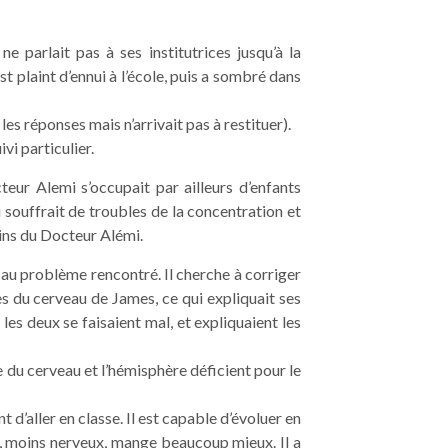
e parlait pas à ses institutrices jusqu’à la
t plaint d’ennui à l’école, puis a sombré dans
les réponses mais n’arrivait pas à restituer).
vi particulier.
eur Alemi s’occupait par ailleurs d’enfants
i souffrait de troubles de la concentration et
oins du Docteur Alémi.
 au problème rencontré. Il cherche à corriger
es du cerveau de James, ce qui expliquait ses
es deux se faisaient mal, et expliquaient les
ie du cerveau et l’hémisphère déficient pour le
 d’aller en classe. Il est capable d’évoluer en
ité, moins nerveux, mange beaucoup mieux. Il a