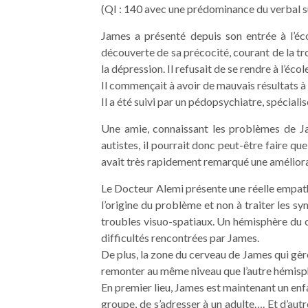
(QI : 140 avec une prédominance du verbal su
James a présenté depuis son entrée à l’écol
découverte de sa précocité, courant de la tro
la dépression. Il refusait de se rendre à l’éc
Il commençait à avoir de mauvais résultats à l
Il a été suivi par un pédopsychiatre, spécialis
Une amie, connaissant les problèmes de Jame
autistes, il pourrait donc peut-être faire qu
avait très rapidement remarqué une améliorat
Le Docteur Alemi présente une réelle empathi
l’origine du problème et non à traiter les s
troubles visuo-spatiaux. Un hémisphère du ce
difficultés rencontrées par James.
De plus, la zone du cerveau de James qui gère 
remonter au même niveau que l’autre hémisph
En premier lieu, James est maintenant un enfan
groupe, de s’adresser à un adulte…. Et d’autr