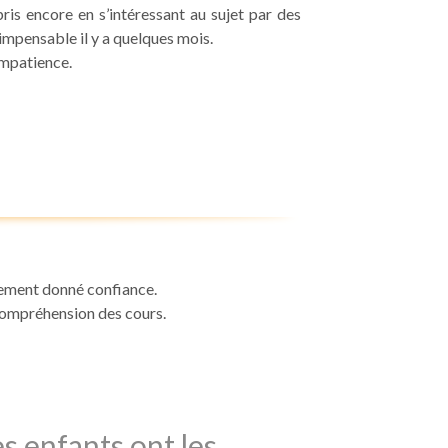
is encore en s’intéressant au sujet par des
 impensable il y a quelques mois.
impatience.
alement donné confiance.
 compréhension des cours.
s enfants ont les