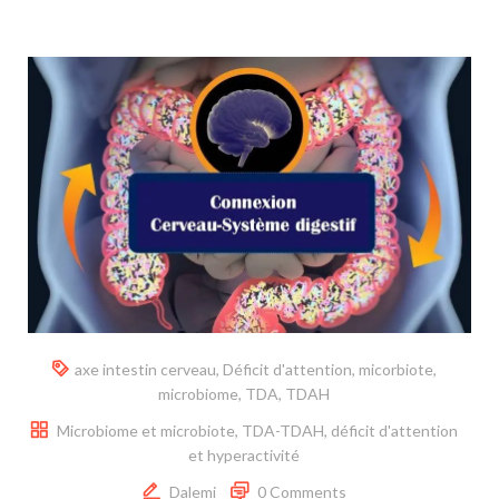
axe intestin cerveau
,
Déficit d'attention
,
micorbiote
,
microbiome
,
TDA
,
TDAH
Microbiome et microbiote
,
TDA-TDAH, déficit d'attention
et hyperactivité
Dalemi
0 Comments