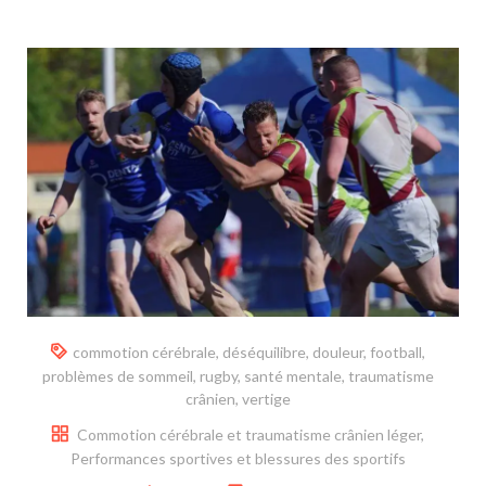
commotion cérébrale
,
déséquilibre
,
douleur
,
football
,
problèmes de sommeil
,
rugby
,
santé mentale
,
traumatisme
crânien
,
vertige
Commotion cérébrale et traumatisme crânien léger
,
Performances sportives et blessures des sportifs