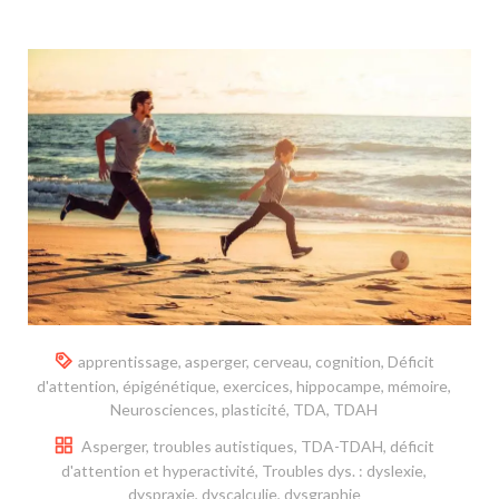
apprentissage
,
asperger
,
cerveau
,
cognition
,
Déficit
d'attention
,
épigénétique
,
exercices
,
hippocampe
,
mémoire
,
Neurosciences
,
plasticité
,
TDA
,
TDAH
Asperger, troubles autistiques
,
TDA-TDAH, déficit
d'attention et hyperactivité
,
Troubles dys. : dyslexie,
dyspraxie, dyscalculie, dysgraphie