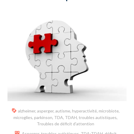
alzheimer
,
asperger
,
autisme
,
hyperactivité
,
microbiote
,
microglies
,
parkinson
,
TDA
,
TDAH
,
troubles autistiques
,
Troubles de déficit d'attention
Asperger, troubles autistiques
,
TDA-TDAH, déficit