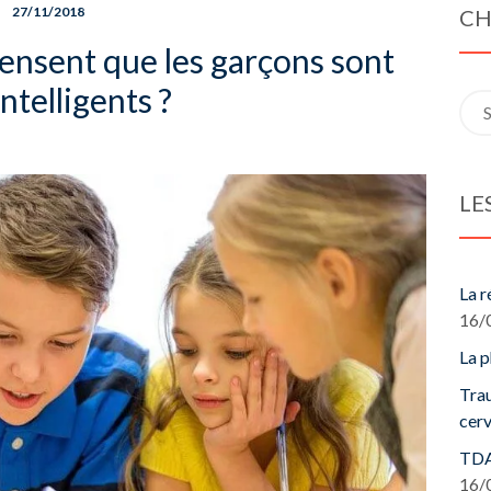
27/11/2018
CH
 pensent que les garçons sont
intelligents ?
Sea
for:
LE
La r
16/
La p
Trau
cerv
TDA 
16/