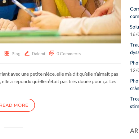
Comm
com
Solu
16/
Tra
dys
e
Blog
Dalemi
0 Comments
Phot
12/
ant avec une petite nièce, elle m’a dit qu’elle n’aimait pas
Pho
elle a répondu qu’elle n’était pas très douée pour ça. Les
crân
Trou
READ MORE
stim
AR