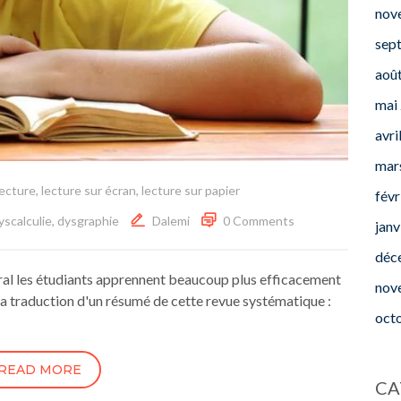
nov
sep
aoû
mai
avri
mar
ecture
,
lecture sur écran
,
lecture sur papier
févr
dyscalculie, dysgraphie
Dalemi
0 Comments
janv
déc
al les étudiants apprennent beaucoup plus efficacement
nov
la traduction d'un résumé de cette revue systématique :
oct
READ MORE
CA