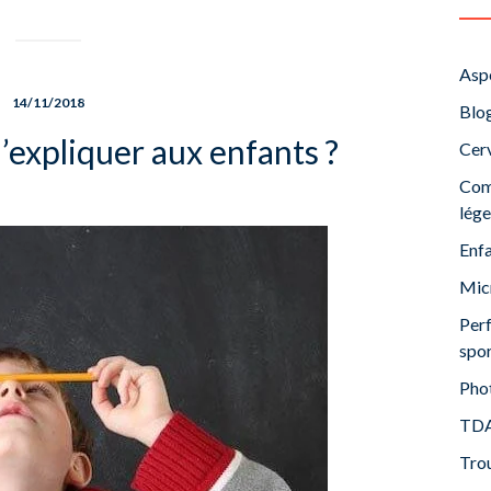
Aspe
14/11/2018
Blo
’expliquer aux enfants ?
Cer
Com
lége
Enfa
Mic
Perf
spor
Pho
TDA-
Tro