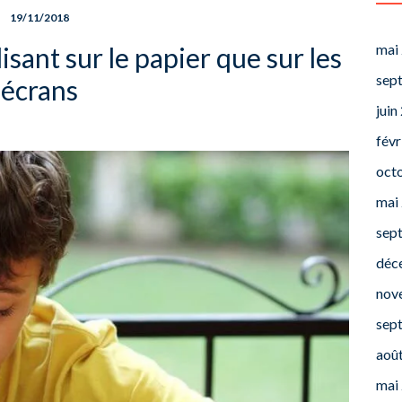
19/11/2018
mai
sant sur le papier que sur les
sep
écrans
juin
févr
oct
mai
sep
déc
nov
sep
aoû
mai