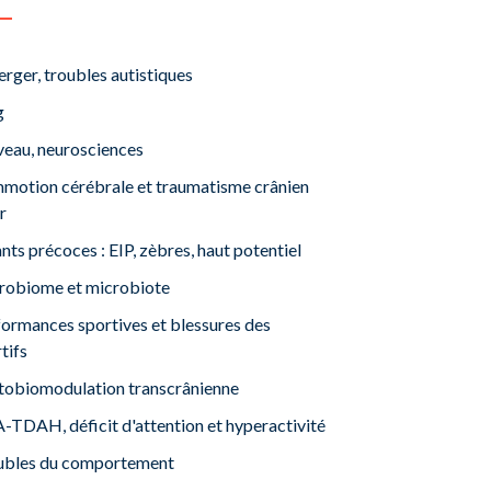
rger, troubles autistiques
g
veau, neurosciences
motion cérébrale et traumatisme crânien
r
nts précoces : EIP, zèbres, haut potentiel
robiome et microbiote
ormances sportives et blessures des
tifs
tobiomodulation transcrânienne
TDAH, déficit d'attention et hyperactivité
ubles du comportement