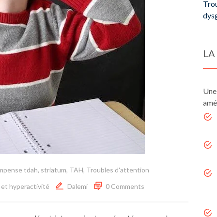
Trou
dys
LA
Une
amél
mpense tdah
,
striatum
,
TAH
,
Troubles d'attention
et hyperactivité
Dalemi
0 Comments