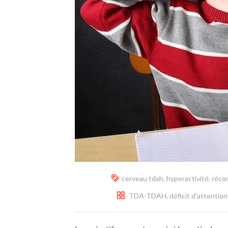
cerveau tdah
,
hyperactivité
,
réco
TDA-TDAH, déficit d'attention 