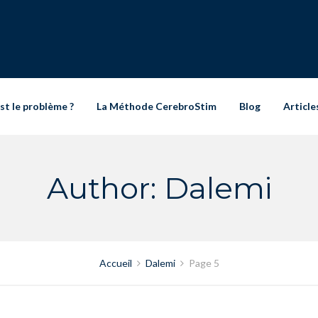
st le problème ?
La Méthode CerebroStim
Blog
Article
Author: Dalemi
Accueil
Dalemi
Page 5